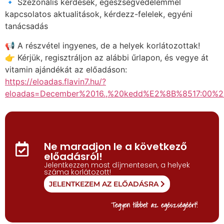
🔹 Szezonális kérdések, egészségvédelemmel
kapcsolatos aktualitások, kérdezz-felelek, egyéni
tanácsadás
📢 A részvétel ingyenes, de a helyek korlátozottak!
👉 Kérjük, regisztráljon az alábbi űrlapon, és vegye át
vitamin ajándékát az előadáson:
https://eloadas.flavin7.hu/?
eloadas=December%2016.,%20kedd%E2%8B%8517:00%
Ne maradjon le a következő
előadásról!
Jelentkezzen most díjmentesen, a helyek
száma korlátozott!
JELENTKEZEM AZ ELŐADÁSRA
Tegyen többet az egészségéért!