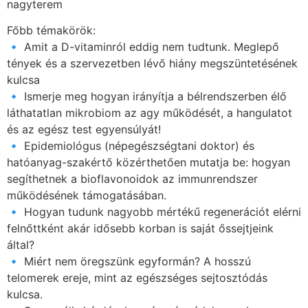
nagyterem
Főbb témakörök:
🔹 Amit a D-vitaminról eddig nem tudtunk. Meglepő
tények és a szervezetben lévő hiány megszüntetésének
kulcsa
🔹 Ismerje meg hogyan irányítja a bélrendszerben élő
láthatatlan mikrobiom az agy működését, a hangulatot
és az egész test egyensúlyát!
🔹 Epidemiológus (népegészségtani doktor) és
hatóanyag-szakértő közérthetően mutatja be: hogyan
segíthetnek a bioflavonoidok az immunrendszer
működésének támogatásában.
🔹 Hogyan tudunk nagyobb mértékű regenerációt elérni
felnőttként akár idősebb korban is saját őssejtjeink
által?
🔹 Miért nem öregszünk egyformán? A hosszú
telomerek ereje, mint az egészséges sejtosztódás
kulcsa.