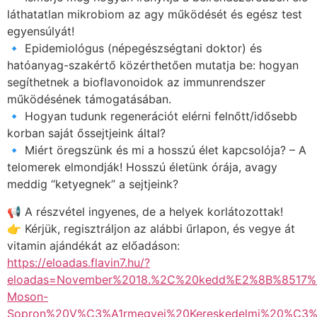
láthatatlan mikrobiom az agy működését és egész test
egyensúlyát!
🔹 Epidemiológus (népegészségtani doktor) és
hatóanyag-szakértő közérthetően mutatja be: hogyan
segíthetnek a bioflavonoidok az immunrendszer
működésének támogatásában.
🔹 Hogyan tudunk regenerációt elérni felnőtt/idősebb
korban saját őssejtjeink által?
🔹 Miért öregszünk és mi a hosszú élet kapcsolója? – A
telomerek elmondják! Hosszú életünk órája, avagy
meddig “ketyegnek” a sejtjeink?
📢 A részvétel ingyenes, de a helyek korlátozottak!
👉 Kérjük, regisztráljon az alábbi űrlapon, és vegye át
vitamin ajándékát az előadáson:
https://eloadas.flavin7.hu/?
eloadas=November%2018.%2C%20kedd%E2%8B%8517
Moson-
Sopron%20V%C3%A1rmegyei%20Kereskedelmi%20%C3