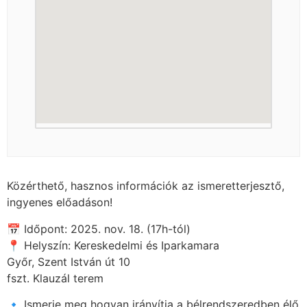
Közérthető, hasznos információk az ismeretterjesztő,
ingyenes előadáson!
📅 Időpont: 2025. nov. 18. (17h-tól)
📍 Helyszín: Kereskedelmi és Iparkamara
Győr, Szent István út 10
fszt. Klauzál terem
🔹 Ismerje meg hogyan irányítja a bélrendszeredben élő