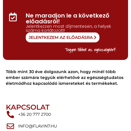
Ne maradjon le a következő
előadásról!
Jelentkezzen most díjmentesen, a helyek
száma korlátozott!
JELENTKEZEM AZ ELŐADÁSRA
Tegyen többet az egészségéért!
Több mint 30 éve dolgozunk azon, hogy minél több
ember számára tegyük elérhetővé az egészségtudatos
életmódhoz kapcsolódó ismereteket és termékeket.
KAPCSOLAT
+36 20 777 2700
INFO@FLAVIN7.HU