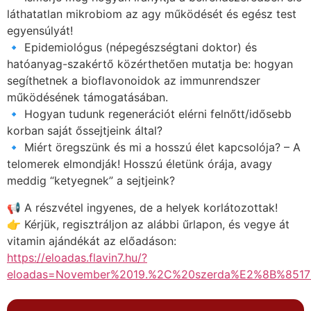
láthatatlan mikrobiom az agy működését és egész test
egyensúlyát!
🔹 Epidemiológus (népegészségtani doktor) és
hatóanyag-szakértő közérthetően mutatja be: hogyan
segíthetnek a bioflavonoidok az immunrendszer
működésének támogatásában.
🔹 Hogyan tudunk regenerációt elérni felnőtt/idősebb
korban saját őssejtjeink által?
🔹 Miért öregszünk és mi a hosszú élet kapcsolója? – A
telomerek elmondják! Hosszú életünk órája, avagy
meddig “ketyegnek” a sejtjeink?
📢 A részvétel ingyenes, de a helyek korlátozottak!
👉 Kérjük, regisztráljon az alábbi űrlapon, és vegye át
vitamin ajándékát az előadáson:
https://eloadas.flavin7.hu/?
eloadas=November%2019.%2C%20szerda%E2%8B%85