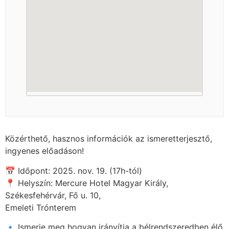
Közérthető, hasznos információk az ismeretterjesztő,
ingyenes előadáson!
📅 Időpont: 2025. nov. 19. (17h-tól)
📍 Helyszín: Mercure Hotel Magyar Király,
Székesfehérvár, Fő u. 10,
Emeleti Trónterem
🔹 Ismerje meg hogyan irányítja a bélrendszeredben élő