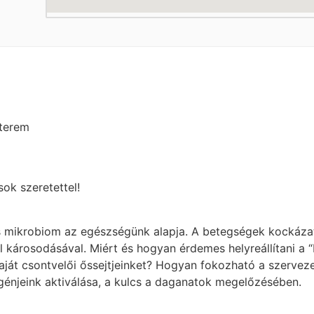
nterem
ok szeretettel!
s mikrobiom az egészségünk alapja. A betegségek kockáz
károsodásával. Miért és hogyan érdemes helyreállítani a “
saját csontvelői őssejtjeinket? Hogyan fokozható a szerve
jeink aktiválása, a kulcs a daganatok megelőzésében.