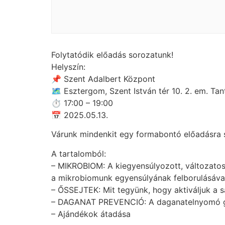
Folytatódik előadás sorozatunk!
Helyszín:
📌 Szent Adalbert Központ
🗺 Esztergom, Szent István tér 10. 2. em. Ta
⏱ 17:00 – 19:00
📅 2025.05.13.
Várunk mindenkit egy formabontó előadásra s
A tartalomból:
– MIKROBIOM: A kiegyensúlyozott, változato
a mikrobiomunk egyensúlyának felborulásával 
– ŐSSEJTEK: Mit tegyünk, hogy aktiváljuk a 
– DAGANAT PREVENCIÓ: A daganatelnyomó gén
– Ajándékok átadása