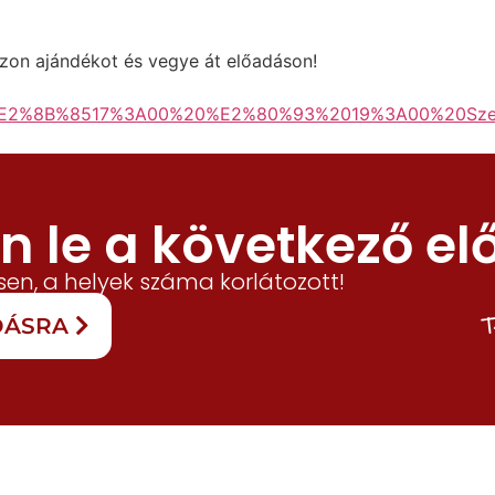
asszon ajándékot és vegye át előadáson!
%E2%8B%8517%3A00%20%E2%80%93%2019%3A00%20Szent
 le a következő el
en, a helyek száma korlátozott!
T
ADÁSRA