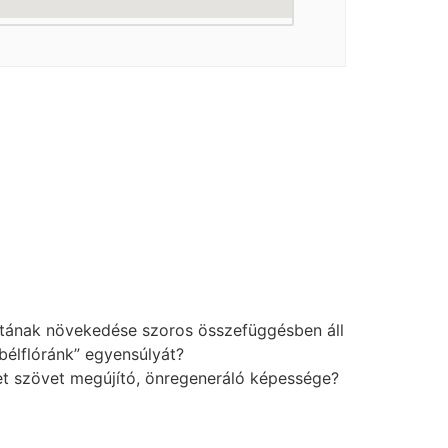
atának növekedése szoros összefüggésben áll
bélflóránk” egyensúlyát?
zet szövet megújító, önregeneráló képessége?