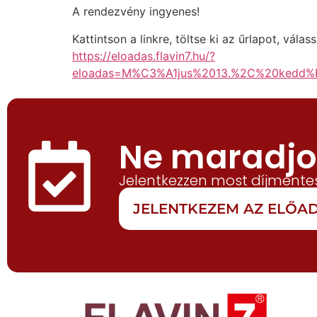
A rendezvény ingyenes!
Kattintson a linkre, töltse ki az űrlapot, vál
https://eloadas.flavin7.hu/?
eloadas=M%C3%A1jus%2013.%2C%20kedd
Ne maradjon
Jelentkezzen most díjmentes
JELENTKEZEM AZ ELŐ