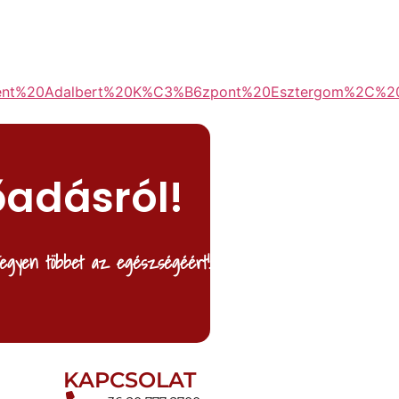
%20Adalbert%20K%C3%B6zpont%20Esztergom%2C%20S
őadásról!
egyen többet az egészségéért!
KAPCSOLAT