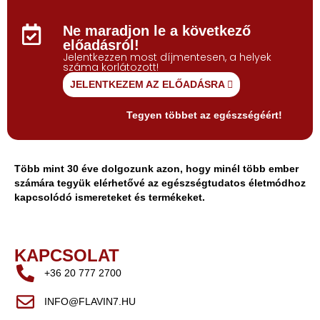
Ne maradjon le a következő
előadásról!
Jelentkezzen most díjmentesen, a helyek
száma korlátozott!
JELENTKEZEM AZ ELŐADÁSRA
Tegyen többet az egészségéért!
Több mint 30 éve dolgozunk azon, hogy minél több ember
számára tegyük elérhetővé az egészségtudatos életmódhoz
kapcsolódó ismereteket és termékeket.
KAPCSOLAT
+36 20 777 2700
INFO@FLAVIN7.HU