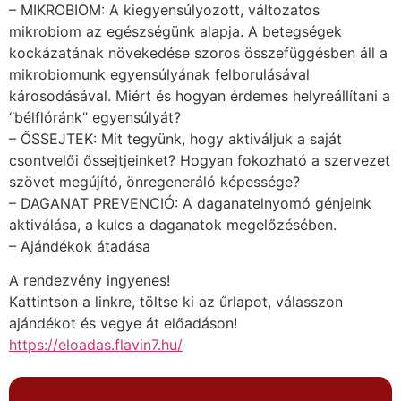
– MIKROBIOM: A kiegyensúlyozott, változatos
mikrobiom az egészségünk alapja. A betegségek
kockázatának növekedése szoros összefüggésben áll a
mikrobiomunk egyensúlyának felborulásával
károsodásával. Miért és hogyan érdemes helyreállítani a
“bélflóránk” egyensúlyát?
– ŐSSEJTEK: Mit tegyünk, hogy aktiváljuk a saját
csontvelői őssejtjeinket? Hogyan fokozható a szervezet
szövet megújító, önregeneráló képessége?
– DAGANAT PREVENCIÓ: A daganatelnyomó génjeink
aktiválása, a kulcs a daganatok megelőzésében.
– Ajándékok átadása
A rendezvény ingyenes!
Kattintson a linkre, töltse ki az űrlapot, válasszon
ajándékot és vegye át előadáson!
https://eloadas.flavin7.hu/