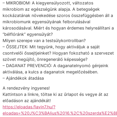
– MIKROBIOM: A kiegyensúlyozott, változatos
mikrobiom az egészségünk alapja. A betegségek
kockázatának növekedése szoros összefüggésben áll a
mikrobiomunk egyensúlyának felborulásával
károsodásával. Miért és hogyan érdemes helyreállítani a
“bélflóránk” egyensúlyát?
Milyen szerepe van a testsúlykontrollban?
– ŐSSEJTEK: Mit tegyünk, hogy aktiváljuk a saját
csontvelői őssejtjeinket? Hogyan fokozható a szervezet
szövet megújító, önregeneráló képessége?
– DAGANAT PREVENCIÓ: A daganatelnyomó génjeink
aktiválása, a kulcs a daganatok megelőzésében.
– Ajándékok átadása
A rendezvény ingyenes!
Kattintson a linkre, töltse ki az űrlapot és vegye át az
előadáson az ajándékát!
https://eloadas.flavin7.hu/?
eloadas=%20J%C3%BAlius%2016.%2C%20szerda%E2%