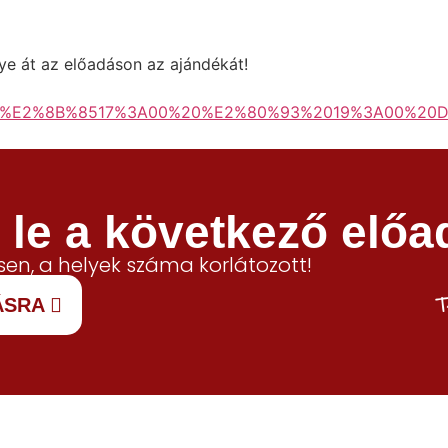
egye át az előadáson az ajándékát!
erda%E2%8B%8517%3A00%20%E2%80%93%2019%3A00%
le a következő előa
en, a helyek száma korlátozott!
T
ÁSRA