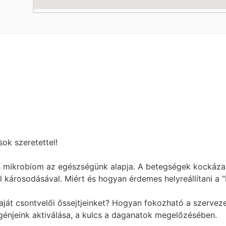
ok szeretettel!
s mikrobiom az egészségünk alapja. A betegségek kockáz
károsodásával. Miért és hogyan érdemes helyreállítani a “
saját csontvelői őssejtjeinket? Hogyan fokozható a szerve
jeink aktiválása, a kulcs a daganatok megelőzésében.