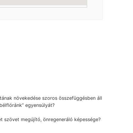
atának növekedése szoros összefüggésben áll
bélflóránk” egyensúlyát?
zet szövet megújító, önregeneráló képessége?