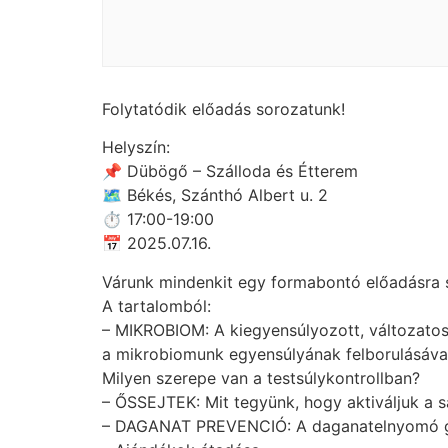
Folytatódik előadás sorozatunk!
Helyszín:
📌 Dübögő – Szálloda és Étterem
🗺 Békés, Szánthó Albert u. 2
⏱ 17:00-19:00
📅 2025.07.16.
Várunk mindenkit egy formabontó előadásra s
A tartalomból:
– MIKROBIOM: A kiegyensúlyozott, változato
a mikrobiomunk egyensúlyának felborulásával 
Milyen szerepe van a testsúlykontrollban?
– ŐSSEJTEK: Mit tegyünk, hogy aktiváljuk a 
– DAGANAT PREVENCIÓ: A daganatelnyomó gén