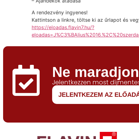
– Ajándékok átadása
A rendezvény ingyenes!
Kattintson a linkre, töltse ki az űrlapot és v
https://eloadas.flavin7.hu/?
eloadas=J%C3%BAlius%2016.%2C%20sz
Ne maradjon 
Jelentkezzen most díjmentes
JELENTKEZEM AZ ELŐAD