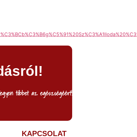
20D%C3%BCb%C3%B6g%C5%91%20Sz%C3%A1lloda%20%C
dásról!
egyen többet az egészségéért!
KAPCSOLAT