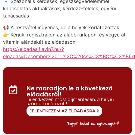
🔹 Szezonális kérdések, egészségvédelemmel
kapcsolatos aktualitások, kérdezz-felelek, egyéni
tanácsadás
📢 A részvétel ingyenes, de a helyek korlátozottak!
👉 Kérjük, regisztráljon az alábbi űrlapon, és vegye át
vitamin ajándékát az előadáson:
https://eloadas.flavin7.hu/?
eloadas=December%2011.%2C%20cs%C3%BCt%C3%B6
Ne maradjon le a következő
előadásról!
Jelentkezzen most díjmentesen, a helyek
száma korlátozott!
JELENTKEZEM AZ ELŐADÁSRA
Tegyen többet az egészségéért!