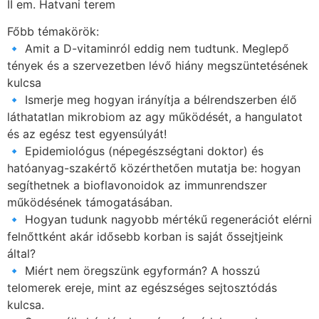
II em. Hatvani terem
Főbb témakörök:
🔹 Amit a D-vitaminról eddig nem tudtunk. Meglepő
tények és a szervezetben lévő hiány megszüntetésének
kulcsa
🔹 Ismerje meg hogyan irányítja a bélrendszerben élő
láthatatlan mikrobiom az agy működését, a hangulatot
és az egész test egyensúlyát!
🔹 Epidemiológus (népegészségtani doktor) és
hatóanyag-szakértő közérthetően mutatja be: hogyan
segíthetnek a bioflavonoidok az immunrendszer
működésének támogatásában.
🔹 Hogyan tudunk nagyobb mértékű regenerációt elérni
felnőttként akár idősebb korban is saját őssejtjeink
által?
🔹 Miért nem öregszünk egyformán? A hosszú
telomerek ereje, mint az egészséges sejtosztódás
kulcsa.