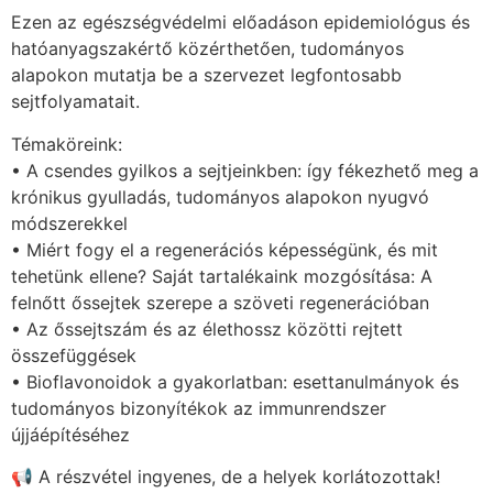
Ezen az egészségvédelmi előadáson epidemiológus és
hatóanyagszakértő közérthetően, tudományos
alapokon mutatja be a szervezet legfontosabb
sejtfolyamatait.
Témaköreink:
• A csendes gyilkos a sejtjeinkben: így fékezhető meg a
krónikus gyulladás, tudományos alapokon nyugvó
módszerekkel
• Miért fogy el a regenerációs képességünk, és mit
tehetünk ellene? Saját tartalékaink mozgósítása: A
felnőtt őssejtek szerepe a szöveti regenerációban
• Az őssejtszám és az élethossz közötti rejtett
összefüggések
• Bioflavonoidok a gyakorlatban: esettanulmányok és
tudományos bizonyítékok az immunrendszer
újjáépítéséhez
📢 A részvétel ingyenes, de a helyek korlátozottak!