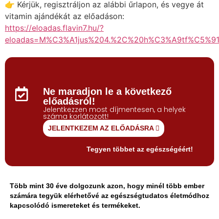
👉 Kérjük, regisztráljon az alábbi űrlapon, és vegye át
vitamin ajándékát az előadáson:
https://eloadas.flavin7.hu/?
eloadas=M%C3%A1jus%204.%2C%20h%C3%A9tf%C5%9
Ne maradjon le a következő
előadásról!
Jelentkezzen most díjmentesen, a helyek
száma korlátozott!
JELENTKEZEM AZ ELŐADÁSRA
Tegyen többet az egészségéért!
Több mint 30 éve dolgozunk azon, hogy minél több ember
számára tegyük elérhetővé az egészségtudatos életmódhoz
kapcsolódó ismereteket és termékeket.