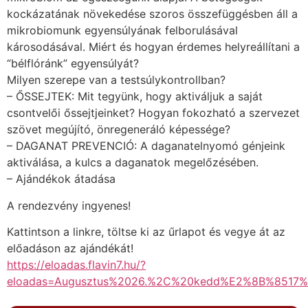
kockázatának növekedése szoros összefüggésben áll a
mikrobiomunk egyensúlyának felborulásával
károsodásával. Miért és hogyan érdemes helyreállítani a
“bélflóránk” egyensúlyát?
Milyen szerepe van a testsúlykontrollban?
– ŐSSEJTEK: Mit tegyünk, hogy aktiváljuk a saját
csontvelői őssejtjeinket? Hogyan fokozható a szervezet
szövet megújító, önregeneráló képessége?
– DAGANAT PREVENCIÓ: A daganatelnyomó génjeink
aktiválása, a kulcs a daganatok megelőzésében.
– Ajándékok átadása
A rendezvény ingyenes!
Kattintson a linkre, töltse ki az űrlapot és vegye át az
előadáson az ajándékát!
https://eloadas.flavin7.hu/?
eloadas=Augusztus%2026.%2C%20kedd%E2%8B%8517%