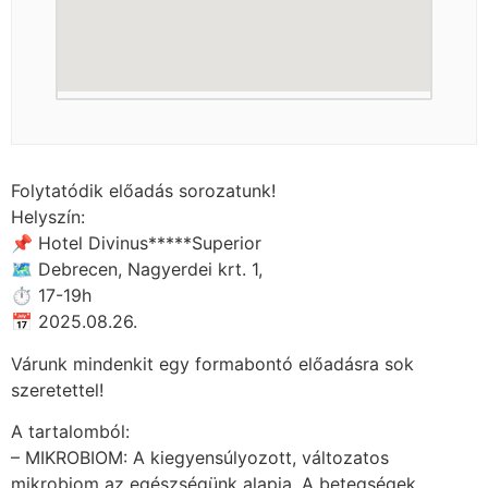
Folytatódik előadás sorozatunk!
Helyszín:
📌 Hotel Divinus*****Superior
🗺 Debrecen, Nagyerdei krt. 1,
⏱ 17-19h
📅 2025.08.26.
Várunk mindenkit egy formabontó előadásra sok
szeretettel!
A tartalomból:
– MIKROBIOM: A kiegyensúlyozott, változatos
mikrobiom az egészségünk alapja. A betegségek