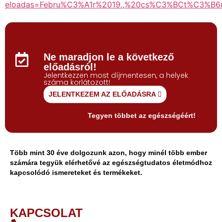
eloadas=Febru%C3%A1r%2019.,%20cs%C3%BCt%C3%B
Ne maradjon le a következő
előadásról!
Jelentkezzen most díjmentesen, a helyek
száma korlátozott!
JELENTKEZEM AZ ELŐADÁSRA
Tegyen többet az egészségéért!
Több mint 30 éve dolgozunk azon, hogy minél több ember
számára tegyük elérhetővé az egészségtudatos életmódhoz
kapcsolódó ismereteket és termékeket.
KAPCSOLAT