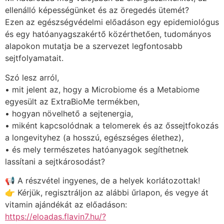
ellenálló képességünket és az öregedés ütemét?
Ezen az egészségvédelmi előadáson egy epidemiológus
és egy hatóanyagszakértő közérthetően, tudományos
alapokon mutatja be a szervezet legfontosabb
sejtfolyamatait.
Szó lesz arról,
• mit jelent az, hogy a Microbiome és a Metabiome
egyesült az ExtraBioMe termékben,
• hogyan növelhető a sejtenergia,
• miként kapcsolódnak a telomerek és az őssejtfokozás
a longevityhez (a hosszú, egészséges élethez),
• és mely természetes hatóanyagok segíthetnek
lassítani a sejtkárosodást?
📢 A részvétel ingyenes, de a helyek korlátozottak!
👉 Kérjük, regisztráljon az alábbi űrlapon, és vegye át
vitamin ajándékát az előadáson:
https://eloadas.flavin7.hu/?