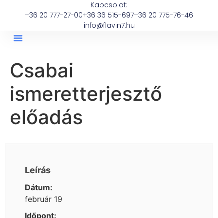
Kapcsolat:
+36 20 777-27-00
+36 36 515-697
+36 20 775-76-46
info@flavin7.hu
Csabai
ismeretterjesztő
előadás
Leírás
Dátum:
február 19
Időpont: