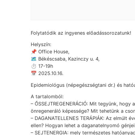
Folytatódik az ingyenes előadássorozatunk!
Helyszín:
📌 Office House,
🗺 Békéscsaba, Kazinczy u. 4,
⏱ 17-19h
📅 2025.10.16.
Epidemiológus (népegészségtani dr.) és ható
A tartalomból:
– ŐSSEJTREGENERÁCIÓ: Mit tegyünk, hogy akti
önregeneráló képessége? Mit tehetünk a csont
– DAGANATELLENES TERÁPIÁK: Az elmúlt évek
ellen? Hogyan lehet a daganatelnyomó génjei
– SEJTENERGIA: mely természetes hatóanyagok