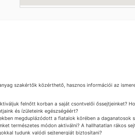
anyag szakértők közérthető, hasznos információi az ismere
váljuk felnőtt korban a saját csontvelői őssejtjeinket? H
jaink és ízületeink egészségéért?
ben megduplázódott a fiatalok körében a daganatosok szá
nket természetes módon aktiválni? A hallhatatlan rákos se
kal tudunk valódi sejtenergiát biztosítani?