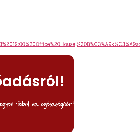
2019:00%20Office%20House,%20B%C3%A9k%C3%A9scs
őadásról!
egyen többet az egészségéért!