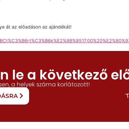
egye át az előadáson az ajándékát!
%BCt%C3%B6rt%C3%B6k%E2%8B%8517:00%20%E2%80%93%
 le a következő el
en, a helyek száma korlátozott!
T
ADÁSRA