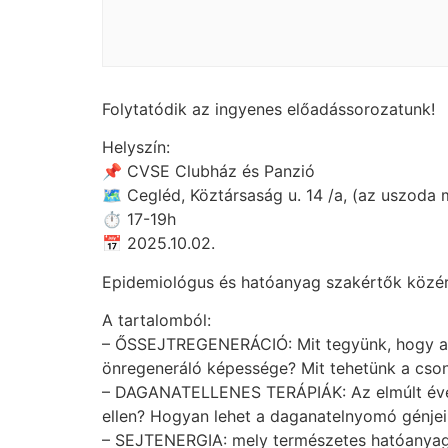
Folytatódik az ingyenes előadássorozatunk!
Helyszín:
📌 CVSE Clubház és Panzió
🗺 Cegléd, Köztársaság u. 14 /a, (az uszoda m
⏱ 17-19h
📅 2025.10.02.
Epidemiológus és hatóanyag szakértők közért
A tartalomból:
– ŐSSEJTREGENERÁCIÓ: Mit tegyünk, hogy akti
önregeneráló képessége? Mit tehetünk a csont
– DAGANATELLENES TERÁPIÁK: Az elmúlt évek
ellen? Hogyan lehet a daganatelnyomó génjei
– SEJTENERGIA: mely természetes hatóanyagok