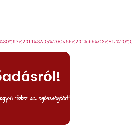
80%93%2019%3A05%20CVSE%20Clubh%C3%A1z%20%C3%
őadásról!
egyen többet az egészségéért!