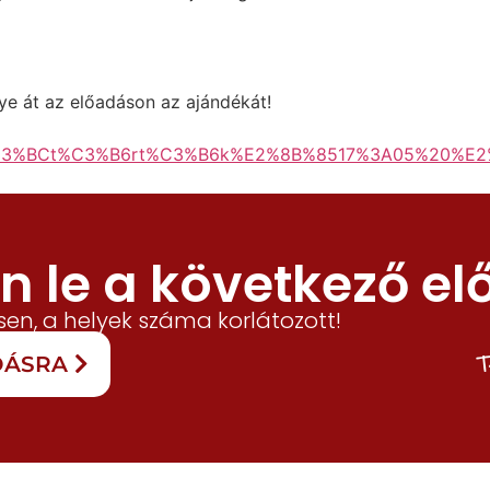
egye át az előadáson az ajándékát!
C3%BCt%C3%B6rt%C3%B6k%E2%8B%8517%3A05%20%E2%
 le a következő el
en, a helyek száma korlátozott!
T
ADÁSRA