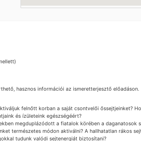
ellett)
hető, hasznos információi az ismeretterjesztő előadáson.
váljuk felnőtt korban a saját csontvelői őssejtjeinket? H
jaink és ízületeink egészségéért?
ben megduplázódott a fiatalok körében a daganatosok szá
nket természetes módon aktiválni? A hallhatatlan rákos se
kal tudunk valódi sejtenergiát biztosítani?