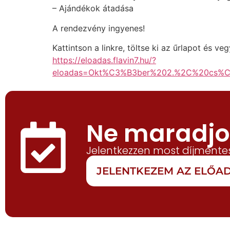
– Ajándékok átadása
A rendezvény ingyenes!
Kattintson a linkre, töltse ki az űrlapot és v
https://eloadas.flavin7.hu/?
eloadas=Okt%C3%B3ber%202.%2C%20cs%
Ne maradjon
Jelentkezzen most díjmentes
JELENTKEZEM AZ ELŐ