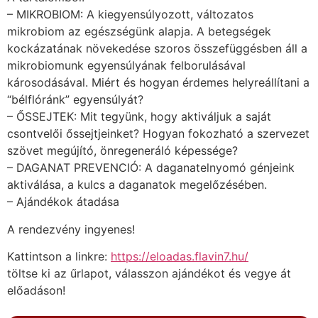
– MIKROBIOM: A kiegyensúlyozott, változatos
mikrobiom az egészségünk alapja. A betegségek
kockázatának növekedése szoros összefüggésben áll a
mikrobiomunk egyensúlyának felborulásával
károsodásával. Miért és hogyan érdemes helyreállítani a
“bélflóránk” egyensúlyát?
– ŐSSEJTEK: Mit tegyünk, hogy aktiváljuk a saját
csontvelői őssejtjeinket? Hogyan fokozható a szervezet
szövet megújító, önregeneráló képessége?
– DAGANAT PREVENCIÓ: A daganatelnyomó génjeink
aktiválása, a kulcs a daganatok megelőzésében.
– Ajándékok átadása
A rendezvény ingyenes!
Kattintson a linkre:
https://eloadas.flavin7.hu/
töltse ki az űrlapot, válasszon ajándékot és vegye át
előadáson!