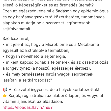
ellenálló képességünket és az öregedés ütemét?
Ezen az egészségvédelmi előadáson egy epidemiológus
és egy hatóanyagszakértő közérthetően, tudományos
alapokon mutatja be a szervezet legfontosabb
sejtfolyamatait.
Szó lesz arról,
• mit jelent az, hogy a Microbiome és a Metabiome
egyesült az ExtraBioMe termékben,
• hogyan növelhető a sejtenergia,
• miként kapcsolódnak a telomerek és az őssejtfokozás
a longevityhez (a hosszú, egészséges élethez),
• és mely természetes hatóanyagok segíthetnek
lassítani a sejtkárosodást?
📢 A részvétel ingyenes, de a helyek korlátozottak!
👉 Kérjük, regisztráljon az alábbi űrlapon, és vegye át
vitamin ajándékát az előadáson:
https://eloadas.flavin7.hu/?