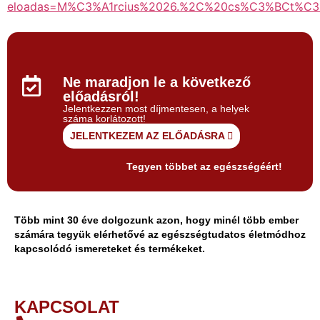
eloadas=M%C3%A1rcius%2026.%2C%20cs%C3%BCt%C
Ne maradjon le a következő
előadásról!
Jelentkezzen most díjmentesen, a helyek
száma korlátozott!
JELENTKEZEM AZ ELŐADÁSRA
Tegyen többet az egészségéért!
Több mint 30 éve dolgozunk azon, hogy minél több ember
számára tegyük elérhetővé az egészségtudatos életmódhoz
kapcsolódó ismereteket és termékeket.
KAPCSOLAT