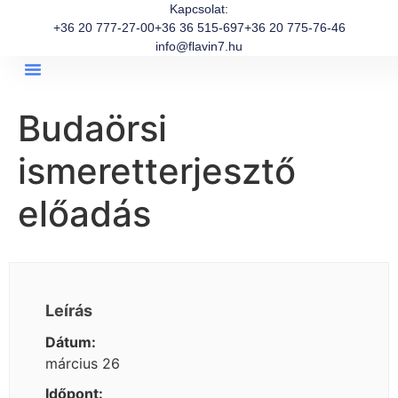
Kapcsolat:
+36 20 777-27-00
+36 36 515-697
+36 20 775-76-46
info@flavin7.hu
Budaörsi
ismeretterjesztő
előadás
Leírás
Dátum:
március 26
Időpont: