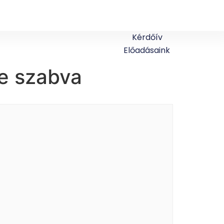
Kérdőív
Előadásaink
e szabva