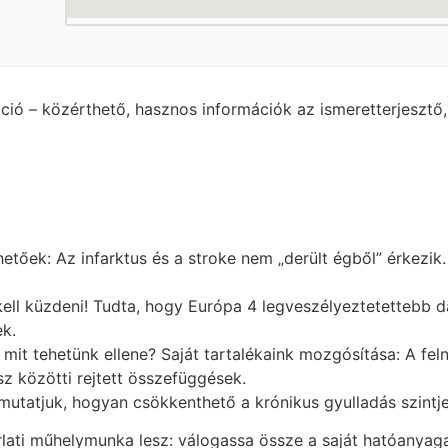
ció – közérthető, hasznos információk az ismeretterjesztő
lhetőek: Az infarktus és a stroke nem „derült égből” érkez
kell küzdeni! Tudta, hogy Európa 4 legveszélyeztetettebb 
k.
mit tehetünk ellene? Saját tartalékaink mozgósítása: A fel
z közötti rejtett összefüggések.
mutatjuk, hogyan csökkenthető a krónikus gyulladás szint
ati műhelymunka lesz: válogassa össze a saját hatóanyagai