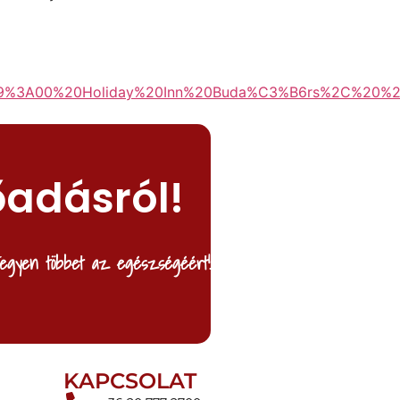
3A00%20Holiday%20Inn%20Buda%C3%B6rs%2C%20%20
őadásról!
egyen többet az egészségéért!
KAPCSOLAT