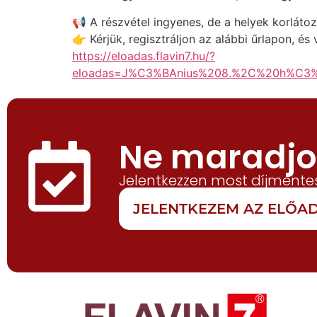
📢 A részvétel ingyenes, de a helyek korlátoz
👉 Kérjük, regisztráljon az alábbi űrlapon, é
https://eloadas.flavin7.hu/?
eloadas=J%C3%BAnius%208.%2C%20h%C3
Ne maradjon
Jelentkezzen most díjmentes
JELENTKEZEM AZ ELŐ