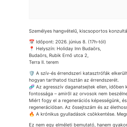
Személyes hangvételű, kiscsoportos konzultá
📅 Időpont: 2026. június 8. (17h-tól)
📍 Helyszín: Holiday Inn Budaörs,
Budaörs, Rubik Ernő utca 2,
Terra II. terem
🛡️ A szív-és érrendszeri katasztrófák elkerü
hogyan tarthatod tisztán az érrendszerét.
🧬 Az agresszív daganatsejtek ellen, időben 
fontossága – amiről az orvosok nem beszélne
Miért fogy el a regenerációs képességünk, és 
regenerációban. Az őssejtszám és az élethoss
🔥 A krónikus gyulladások csökkentése. Meg
Ez nem egy elméleti bemutató, hanem gyakorl