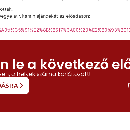
ottak!
s vegye át vitamin ajándékát az előadáson:
%A9tf%C5%91%E2%8B%8517%3A00%20%E2%80%93%2019%
 le a következő el
en, a helyek száma korlátozott!
T
ADÁSRA