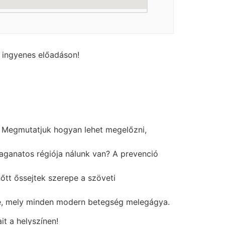
, ingyenes előadáson!
ik. Megmutatjuk hogyan lehet megelőzni,
daganatos régiója nálunk van? A prevenció
nőtt őssejtek szerepe a szöveti
je, mely minden modern betegség melegágya.
t a helyszínen!