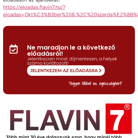
https://eloadas.flavin7.hu/?
eloadas=Okt%C3%B3ber%208.%2C%20szerda%E2%8B
Ne maradjon le a következő
előadásról!
Jelentkezzen most díjmentesen, a helyek
száma korlátozott!
JELENTKEZEM AZ ELŐADÁSRA
Tegyen többet az egészségéért!
Több mint 30 éve dolgozunk azon, hogy minél több