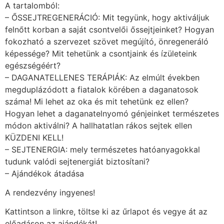
A tartalomból:
– ŐSSEJTREGENERÁCIÓ: Mit tegyünk, hogy aktiváljuk
felnőtt korban a saját csontvelői őssejtjeinket? Hogyan
fokozható a szervezet szövet megújító, önregeneráló
képessége? Mit tehetünk a csontjaink és ízületeink
egészségéért?
– DAGANATELLENES TERÁPIÁK: Az elmúlt években
megduplázódott a fiatalok körében a daganatosok
száma! Mi lehet az oka és mit tehetünk ez ellen?
Hogyan lehet a daganatelnyomó génjeinket természetes
módon aktiválni? A hallhatatlan rákos sejtek ellen
KÜZDENI KELL!
– SEJTENERGIA: mely természetes hatóanyagokkal
tudunk valódi sejtenergiát biztosítani?
– Ajándékok átadása
A rendezvény ingyenes!
Kattintson a linkre, töltse ki az űrlapot és vegye át az
előadáson az ajándékát!