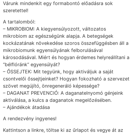
Várunk mindenkit egy formabontó előadásra sok
szeretettel!
A tartalomból:
– MIKROBIOM: A kiegyensúlyozott, változatos
mikrobiom az egészségünk alapja. A betegségek
kockázatának növekedése szoros összefüggésben áll a
mikrobiomunk egyensúlyának felborulásával
károsodásával. Miért és hogyan érdemes helyreállítani a
“bélflóránk” egyensúlyát?
– ŐSSEJTEK: Mit tegyünk, hogy aktiváljuk a saját
csontvelői őssejtjeinket? Hogyan fokozható a szervezet
szövet megújító, önregeneráló képessége?
– DAGANAT PREVENCIÓ: A daganatelnyomó génjeink
aktiválása, a kulcs a daganatok megelőzésében.
– Ajándékok átadása
A rendezvény ingyenes!
Kattintson a linkre, töltse ki az űrlapot és vegye át az