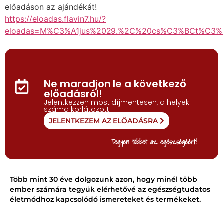
előadáson az ajándékát!
https://eloadas.flavin7.hu/?
eloadas=M%C3%A1jus%2029.%2C%20cs%C3%BCt%C3%
Ne maradjon le a következő
előadásról!
Jelentkezzen most díjmentesen, a helyek
száma korlátozott!
JELENTKEZEM AZ ELŐADÁSRA
Tegyen többet az egészségéért!
Több mint 30 éve dolgozunk azon, hogy minél több
ember számára tegyük elérhetővé az egészségtudatos
életmódhoz kapcsolódó ismereteket és termékeket.