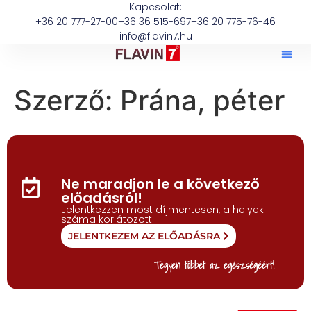
Kapcsolat:
+36 20 777-27-00
+36 36 515-697
+36 20 775-76-46
info@flavin7.hu
Szerző:
Prána, péter
Ne maradjon le a következő
előadásról!
Jelentkezzen most díjmentesen, a helyek
száma korlátozott!
JELENTKEZEM AZ ELŐADÁSRA
Tegyen többet az egészségéért!